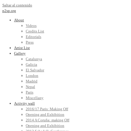
Saltar al contenido
p2sp.org
About
Videos
Credits List
Editorials
Press
Artist List
Gallery
Catalunya
Galicia
El Salvador
London
Madrid
Nepal
Paris
Miscellany
Activity wall
2016/17 Paris: Making Off
Opening and Exhibition
2014 A Coruña: making Off
Opening and Exhibition