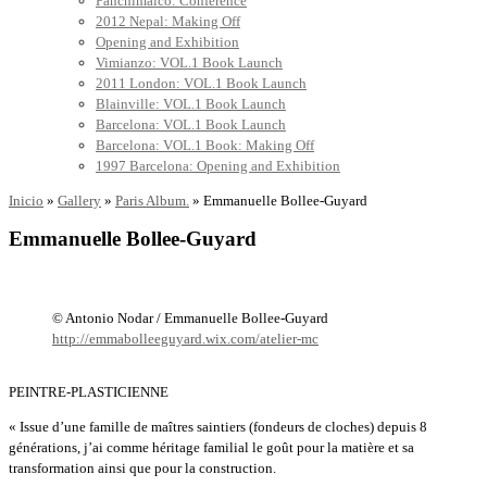
Panchimalco: Conference
2012 Nepal: Making Off
Opening and Exhibition
Vimianzo: VOL.1 Book Launch
2011 London: VOL.1 Book Launch
Blainville: VOL.1 Book Launch
Barcelona: VOL.1 Book Launch
Barcelona: VOL.1 Book: Making Off
1997 Barcelona: Opening and Exhibition
Inicio
»
Gallery
»
Paris Album.
»
Emmanuelle Bollee-Guyard
Emmanuelle Bollee-Guyard
© Antonio Nodar / Emmanuelle Bollee-Guyard
http://emmabolleeguyard.wix.com/atelier-mc
PEINTRE-PLASTICIENNE
« Issue d’une famille de maîtres saintiers (fondeurs de cloches) depuis 8
générations, j’ai comme héritage familial le goût pour la matière et sa
transformation ainsi que pour la construction.