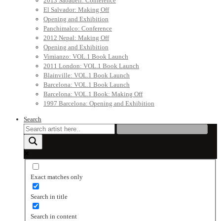
2013 Sabadell: Conference
El Salvador: Making Off
Opening and Exhibition
Panchimalco: Conference
2012 Nepal: Making Off
Opening and Exhibition
Vimianzo: VOL.1 Book Launch
2011 London: VOL.1 Book Launch
Blainville: VOL.1 Book Launch
Barcelona: VOL.1 Book Launch
Barcelona: VOL.1 Book: Making Off
1997 Barcelona: Opening and Exhibition
Search
Exact matches only
Search in title
Search in content